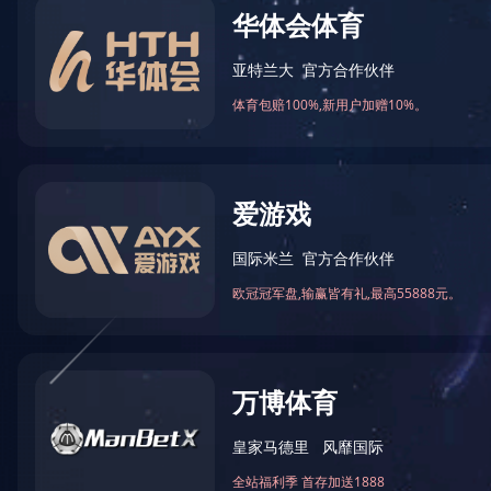
集团简介
企业文化
领导