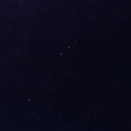
力资源
安博（中国）