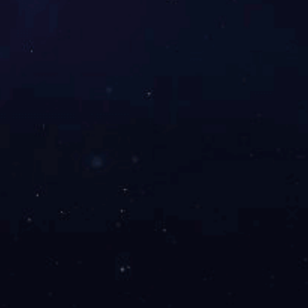
集团简介
安博web版登录入
新闻资讯
口
企业文化
三农服务
领导关怀
华圣鲜果
华圣荣誉
华圣期货
认证资质
发展历程
Right 2019
陕ICP备19019360号
公司地址： 西安市未央区未
公司电话： 029-86671461 技术支持：
硅峰网络