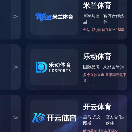
发展历程
您当前所在位置是：
关于华圣
>
华圣荣誉
”