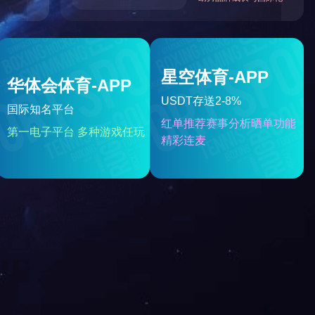
6.79亿元的品牌价值实力跻身“2025中国果品企业自主品牌
牌建设成果的广泛认可，也是对其持续推动果业创新与实践的积极回
化“种苗芯片”，在中端夯实“三农服务”，在后端推动“品牌
力！