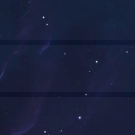
华圣农业荣耀登榜 品牌价值续写新
发布时间：2025-08-22 作者： 浏览数：
382
及延安市人民政府共同主办的“第十届中国果业品牌大会暨陕西（延
展”模式，旨在推动果业品牌化与高质量发展。华圣农业集团携多款