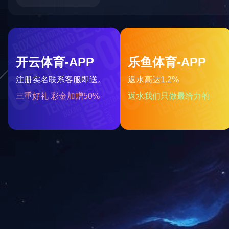
在同期举办的大会颁奖环节，华圣农业集团凭借其卓越的品牌影
声誉”榜单，稳居陕西第一；同时成功入选“果业品牌精品培育计
应，进一步巩固了其在消费者心目中的品牌形象与信任度。
作为苹果产业链链主企业，华圣农业始终以构建苹果全产业
提升”。通过全方位布局与持续创新，积极助力延安建设苹果