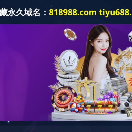
首页
关于华圣
战略布