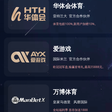
新闻资讯
8月21至22日，由中国果品流通协会、陕西省果业中心
年'谋’一剑 新质赢未来”为主题，采用“以会为主、以会带
面取得的成果。